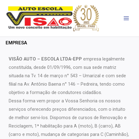
Ir
para
o
conteúdo
EMPRESA
VISÃO AUTO
– ESCOLA LTDA-EPP
empresa legalmente
constituída, desde 01/09/1996, com sua sede matriz
situada na Tv. 14 de março n° 543 – Umarizal e com sede
filial na Av. Antônio Baena n° 146 – Pedreira, tendo como
objetivo a formação de condutores cidadãos.
Dessa forma vem propor a Vossa Senhoria os nossos
serviços oferecendo preços diferenciados, com o intuito
de melhor servi-los. Dispomos de cursos de Renovação e
Reciclagem, 1ª habilitação para A (moto), B (carro), AB
(carro e moto), mudança de categorias para C (Caminhão),